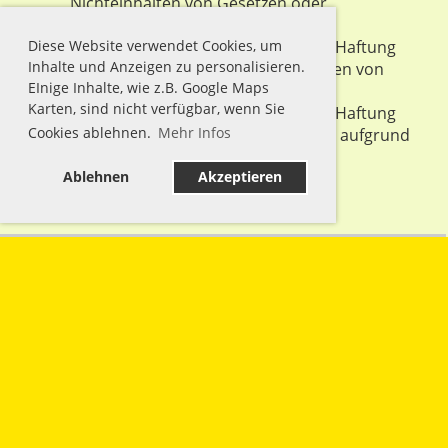
Nichteinhalten von Gesetzen oder
Vorschriften gestellt werden.
Diese Website verwendet Cookies, um
bienenDORNECK übernimmt keine Haftung
Inhalte und Anzeigen zu personalisieren.
für die Folgen, welche durch begehen von
EInige Inhalte, wie z.B. Google Maps
unsicherem Gelände entstehen.
Karten, sind nicht verfügbar, wenn Sie
bienenDORNECK übernimmt keine Haftung
Cookies ablehnen.
Mehr Infos
für jegliche Handlungen, welche Sie aufgrund
der Aktion "Wanted" ausführen.
Ablehnen
Akzeptieren
bienenDORNECK
Impressum
Datenschutz